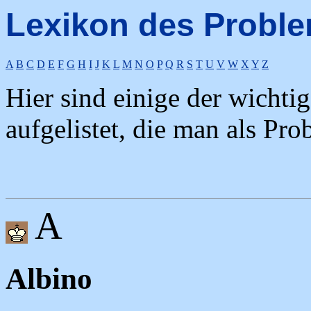
Lexikon des Probl
A
B
C
D
E
F
G
H
I
J
K
L
M
N
O
P
Q
R
S
T
U
V
W
X
Y
Z
Hier sind einige der wicht
aufgelistet, die man als Pr
A
Albino