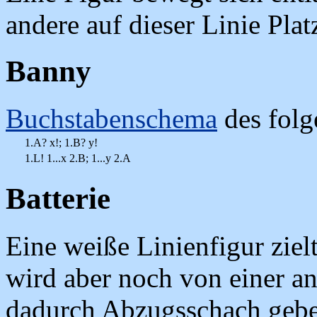
andere auf dieser Linie Pla
Banny
Buchstabenschema
des folg
1.A? x!; 1.B? y!
1.L! 1...x 2.B; 1...y 2.A
Batterie
Eine weiße Linienfigur ziel
wird aber noch von einer and
dadurch Abzugsschach gebe