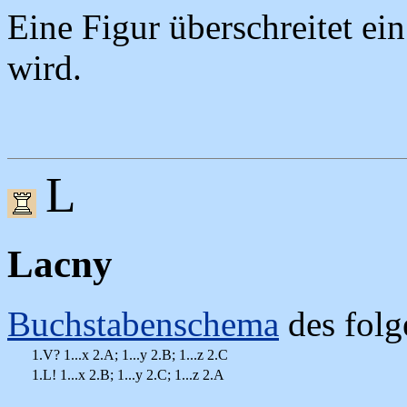
Eine Figur überschreitet ein
wird.
L
Lacny
Buchstabenschema
des folg
1.V? 1...x 2.A; 1...y 2.B; 1...z 2.C
1.L! 1...x 2.B; 1...y 2.C; 1...z 2.A