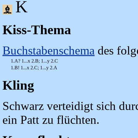
K
Kiss-Thema
Buchstabenschema
des folg
1.A? 1...x 2.B; 1...y 2.C
1.B! 1...x 2.C; 1...y 2.A
Kling
Schwarz verteidigt sich dur
ein Patt zu flüchten.