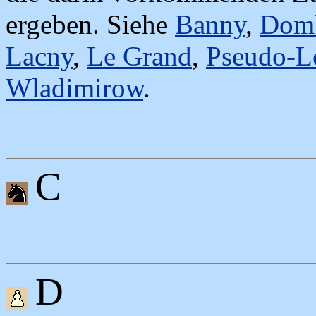
ergeben. Siehe
Banny
,
Domb
Lacny
,
Le Grand
,
Pseudo-L
Wladimirow
.
C
D